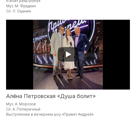
«Течёт река Волга»
Муз. М. Фрадкин
Сл. Л. Ошанин
Алёна Петровская «Душа болит»
Муз. А. Морозов
Сл. А. Поперечный
Выступление в вечернем шоу «Привет Андрей»